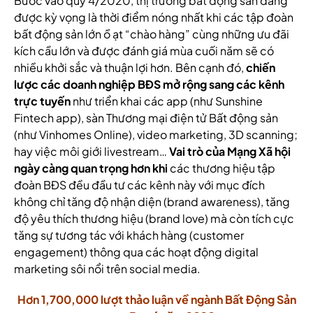
Bước vào quý 4/2020, thị trường bất động sản đang
được kỳ vọng là thời điểm nóng nhất khi các tập đoàn
bất động sản lớn ồ ạt “chào hàng” cùng những ưu đãi
kích cầu lớn và được đánh giá mùa cuối năm sẽ có
nhiều khởi sắc và thuận lợi hơn. Bên cạnh đó,
chiến
lược các doanh nghiệp BĐS mở rộng sang các kênh
trực tuyến
như triển khai các app (như Sunshine
Fintech app), sàn Thương mại điện tử Bất động sản
(như Vinhomes Online), video marketing, 3D scanning;
hay việc môi giới livestream…
Vai trò của Mạng Xã hội
ngày càng quan trọng hơn khi
các thương hiệu tập
đoàn BĐS đều đầu tư các kênh này với mục đích
không chỉ tăng độ nhận diện (brand awareness), tăng
độ yêu thích thương hiệu (brand love) mà còn tích cực
tăng sự tương tác với khách hàng (customer
engagement) thông qua các hoạt động digital
marketing sôi nổi trên social media.
Hơn 1,700,000 lượt thảo luận về ngành Bất Động Sản