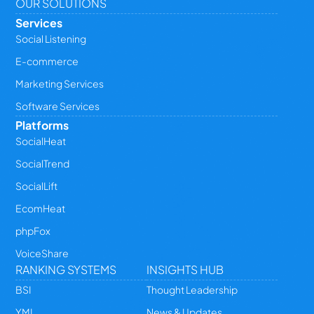
OUR SOLUTIONS
Services
Social Listening
E-commerce
Marketing Services
Software Services
Platforms
SocialHeat
SocialTrend
SocialLift
EcomHeat
phpFox
VoiceShare
RANKING SYSTEMS
INSIGHTS HUB
BSI
Thought Leadership
YMI
News & Updates