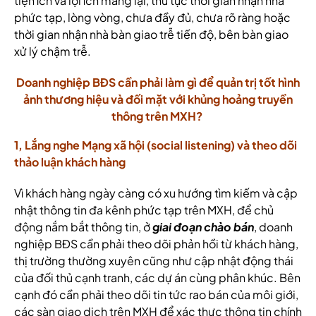
tiện ích và lợi ích mang lại, thủ tục thời gian nhận nhà
phức tạp, lòng vòng, chưa đầy đủ, chưa rõ ràng hoặc
thời gian nhận nhà bàn giao trễ tiến độ, bên bàn giao
xử lý chậm trễ.
Doanh nghiệp BĐS cần phải làm gì để quản trị tốt hình
ảnh thương hiệu và đối mặt với khủng hoảng truyền
thông trên MXH?
1, Lắng nghe Mạng xã hội (social listening) và theo dõi
thảo luận khách hàng
Vì khách hàng ngày càng có xu hướng tìm kiếm và cập
nhật thông tin đa kênh phức tạp trên MXH, để chủ
động nắm bắt thông tin, ở
giai đoạn chào bán
, doanh
nghiệp BĐS cần phải theo dõi phản hồi từ khách hàng,
thị trường thường xuyên cũng như cập nhật động thái
của đối thủ cạnh tranh, các dự án cùng phân khúc. Bên
cạnh đó cần phải theo dõi tin tức rao bán của môi giới,
các sàn giao dịch trên MXH để xác thực thông tin chính