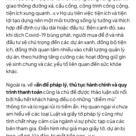
giao thông đường xá, cầu cống, công trình công cộng,
tiện ích xung quanh..v.v Họ ưu tiên việc tiện ích và tiện
lợi tạo dựng nên một môi trường sống lý tưởng và thích
hợp để định cư lâu dài hoặc đầu tư. Bên cạnh đó, sau
khi dịch Covid-19 bùng phát, người mua để ở và nhà
đầu tư sẽ chú trọng đến các dự án xanh, đồng bộ tiện
ích, đồng thời quan tâm nhiều vào chất lượng quản lý
dự án, theo hướng tăng cường các hoạt động giữ gìn
vệ sinh chung và các yếu tố liên quan đến sức khỏe
khác.
Ngoài ra, về v
ấn đề pháp lý, thủ tục hành chính và quy
trình thanh toán
cũng là chủ đề được thảo luận sôi nổi
bởi hầu hết khách hàng đều có những “điểm mù”
thông tin và lo ngại rủi ro tiềm ẩn. Họ quan ngại vì chưa
am hiểu về các loại Luật và giấy tờ pháp lý cũng như
tính chất nhạy cảm của ngành vì sự phức tạp của các
bên tham gia. Điển hình như giả mạo giấy tờ, dự án bị
treo, vỡ nợ, lừa đảo, bị mất tiền cọc..v.v