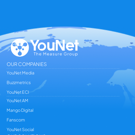
OUR COMPANIES
YouNet Media
Buzzmetrics
YouNet ECI
YouNet AM
Mango Digital
Fanscom
YouNet Social