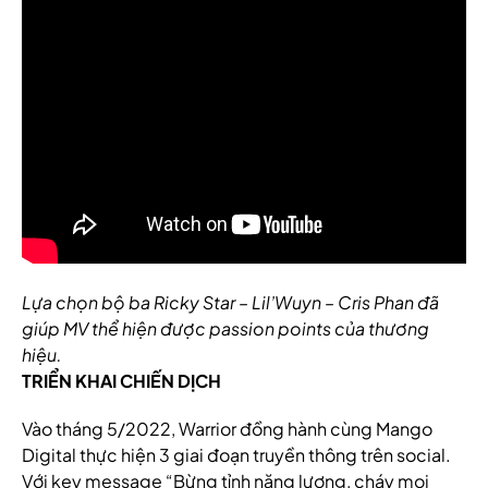
Lựa chọn bộ ba Ricky Star – Lil’Wuyn – Cris Phan đã
giúp MV thể hiện được passion points của thương
hiệu.
TRIỂN KHAI CHIẾN DỊCH
Vào tháng 5/2022, Warrior đồng hành cùng Mango
Digital thực hiện 3 giai đoạn truyền thông trên social.
Với key message “Bừng tỉnh năng lượng, cháy mọi