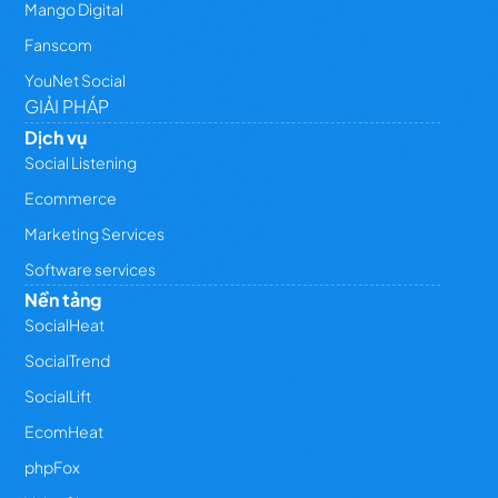
Mango Digital
Fanscom
YouNet Social
GIẢI PHÁP
Dịch vụ
Social Listening
Ecommerce
Marketing Services
Software services
Nền tảng
SocialHeat
SocialTrend
SocialLift
EcomHeat
phpFox