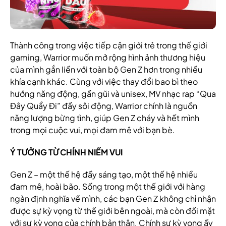
Thành công trong việc tiếp cận giới trẻ trong thế giới
gaming, Warrior muốn mở rộng hình ảnh thương hiệu
của mình gắn liền với toàn bộ Gen Z hơn trong nhiều
khía cạnh khác. Cùng với việc thay đổi bao bì theo
hướng năng động, gần gũi và unisex, MV nhạc rap “Qua
Đây Quẩy Đi” đầy sôi động, Warrior chính là nguồn
năng lượng bừng tình, giúp Gen Z cháy và hết mình
trong mọi cuộc vui, mọi đam mê với bạn bè.
Ý TƯỞNG TỪ CHÍNH NIỀM VUI
Gen Z – một thế hệ đầy sáng tạo, một thế hệ nhiều
đam mê, hoài bão. Sống trong một thế giới với hàng
ngàn định nghĩa về mình, các bạn Gen Z không chỉ nhận
được sự kỳ vọng từ thế giới bên ngoài, mà còn đối mặt
với sự kỳ vọng của chính bản thân. Chính sự kỳ vọng ấy