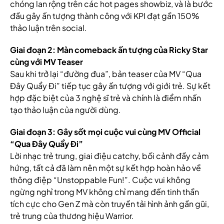
chóng lan rộng trên các hot pages showbiz, và là bước
đầu gây ấn tượng thành công với KPI đạt gần 150%
thảo luận trên social.
Giai đoạn 2: Màn comeback ấn tượng của Ricky Star
cùng với MV Teaser
Sau khi trở lại “đường đua”, bản teaser của MV “Qua
Đây Quẩy Đi” tiếp tục gây ấn tượng với giới trẻ. Sự kết
hợp đặc biệt của 3 nghệ sĩ trẻ và chính là điểm nhấn
tạo thảo luận của người dùng.
Giai đoạn 3: Gây sốt mọi cuộc vui cùng MV Official
“Qua Đây Quẩy Đi”
Lời nhạc trẻ trung, giai điệu catchy, bối cảnh đầy cảm
hứng, tất cả đã làm nên một sự kết hợp hoàn hảo về
thông điệp “Unstoppable Fun!”. Cuộc vui không
ngừng nghỉ trong MV không chỉ mang đến tinh thần
tích cực cho Gen Z mà còn truyền tải hình ảnh gần gũi,
trẻ trung của thương hiệu Warrior.