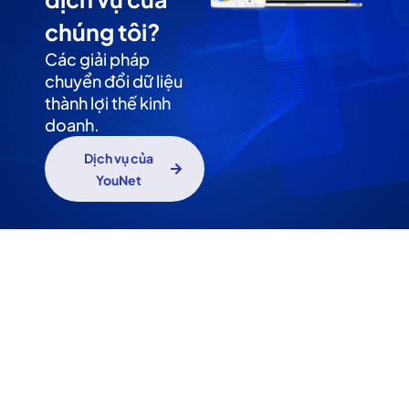
chúng tôi?
Các giải pháp
chuyển đổi dữ liệu
thành lợi thế kinh
doanh.
Dịch vụ của
YouNet