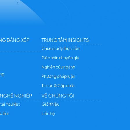
NG BẢNG XẾP
TRUNG TÂM INSIGHTS
Case study thực tiễn
Góc nhìn chuyên gia
Nghiên cứu ngành
ing
Phương pháp luận
Tin tức & Cập nhật
 NGHỀ NGHIỆP
VỀ CHÚNG TÔI
 tại YouNet
Giới thiệu
ệc làm
Liên hệ