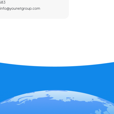
683
:
info@younetgroup.com