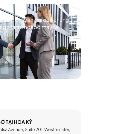
rạc, các chuyên gia của chúng
ing thành một bộ máy ra
SỞ TẠI HOA KỲ
olsa Avenue, Suite 201, Westminster,