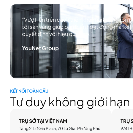
“
Vượt lên trên cách triển khai marketing rời 
tôi sẵn sàng giúp bạn biến hoạt động market
quyết định với hiệu quả cao.
”
YouNet Group
KẾT NỐI TOÀN CẦU
Tư duy không giới hạn
TRỤ SỞ TẠI VIỆT NAM
TRỤ 
Tầng 2, Lữ Gia Plaza, 70 Lữ Gia, Phường Phú
9741 B