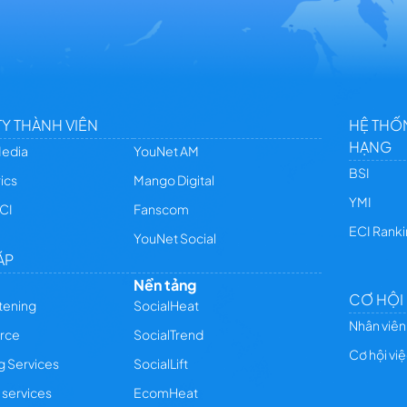
Y THÀNH VIÊN
HỆ THỐ
HẠNG
Media
YouNet AM
BSI
ics
Mango Digital
YMI
CI
Fanscom
ECI Rank
YouNet Social
ÁP
Nền tảng
CƠ HỘI
stening
SocialHeat
Nhân viên
rce
SocialTrend
Cơ hội vi
g Services
SocialLift
 services
EcomHeat