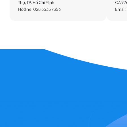
Thọ, TP. Hồ Chí Minh
CA 92
Hotline: 028 3535 7356
Email