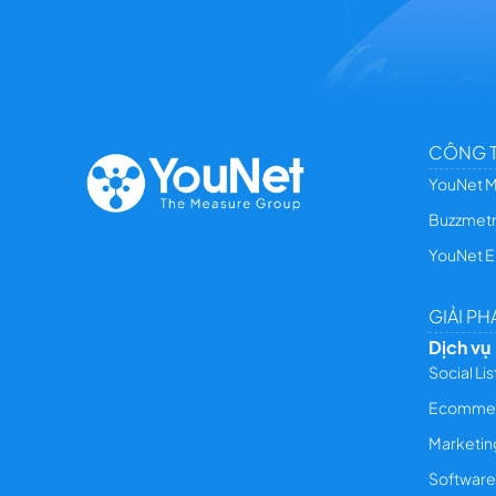
CÔNG T
YouNet 
Buzzmetr
YouNet E
GIẢI PH
Dịch vụ
Social Li
Ecomme
Marketin
Software