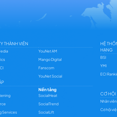
Y THÀNH VIÊN
HỆ THỐ
HẠNG
Media
YouNet AM
BSI
ics
Mango Digital
YMI
CI
Fanscom
ECI Rank
YouNet Social
ÁP
Nền tảng
CƠ HỘI
stening
SocialHeat
Nhân viên
rce
SocialTrend
Cơ hội vi
g Services
SocialLift