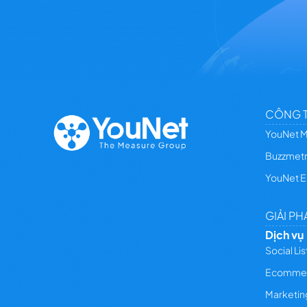
CÔNG T
YouNet 
Buzzmetr
YouNet E
GIẢI PH
Dịch vụ
Social Li
Ecomme
Marketin