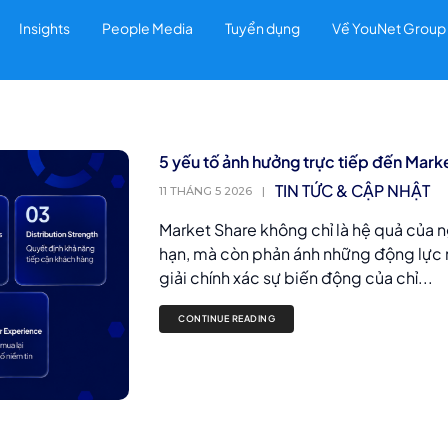
Insights
People Media
Tuyển dụng
Về YouNet Group
5 yếu tố ảnh hưởng trực tiếp đến Mark
TIN TỨC & CẬP NHẬT
11 THÁNG 5 2026
|
Market Share không chỉ là hệ quả của 
hạn, mà còn phản ánh những động lực nề
giải chính xác sự biến động của chỉ...
CONTINUE READING