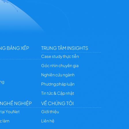
NG BẢNG XẾP
TRUNG TÂM INSIGHTS
Case study thực tiễn
Góc nhìn chuyên gia
Nghiên cứu ngành
ing
Phương pháp luận
Tin tức & Cập nhật
 NGHỀ NGHIỆP
VỀ CHÚNG TÔI
 tại YouNet
Giới thiệu
ệc làm
Liên hệ