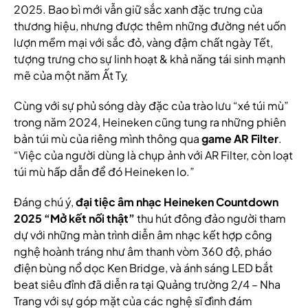
2025. Bao bì mới vẫn giữ sắc xanh đặc trưng của
thương hiệu, nhưng được thêm những đường nét uốn
lượn mềm mại với sắc đỏ, vàng đậm chất ngày Tết,
tượng trưng cho sự linh hoạt & khả năng tái sinh mạnh
mẽ của một năm Ất Tỵ
Cùng với sự phủ sóng dày đặc của trào lưu “xé túi mù”
trong năm 2024, Heineken cũng tung ra những phiên
bản túi mù của riêng mình thông qua
game AR Filter
.
“Việc của người dùng là chụp ảnh với AR Filter, còn loạt
túi mù hấp dẫn để đó Heineken lo.”
Đáng chú ý,
đại tiệc âm nhạc Heineken Countdown
2025 “Mở kết nối thật”
thu hút đông đảo người tham
dự với những màn trình diễn âm nhạc kết hợp công
nghệ hoành tráng như âm thanh vòm 360 độ, pháo
điện bùng nổ dọc Ken Bridge, và ánh sáng LED bắt
beat siêu đỉnh đã diễn ra tại Quảng trường 2/4 – Nha
Trang với sự góp mặt của các nghệ sĩ đình đám