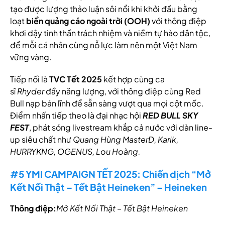
tạo được lượng thảo luận sôi nổi khi khởi đầu bằng
loạt
biển quảng cáo ngoài trời (OOH)
với thông điệp
khơi dậy tinh thần trách nhiệm và niềm tự hào dân tộc,
để mỗi cá nhân cùng nỗ lực làm nên một Việt Nam
vững vàng.
Tiếp nối là
TVC Tết 2025
kết hợp cùng ca
sĩ
Rhyder
đầy năng lượng, với thông điệp cùng Red
Bull nạp bản lĩnh để sẵn sàng vượt qua mọi cột mốc.
Điểm nhấn tiếp theo là đại nhạc hội
RED BULL SKY
FEST
, phát sóng livestream khắp cả nước với dàn line-
up siêu chất như
Quang Hùng MasterD, Karik,
HURRYKNG, OGENUS, Lou Hoàng.
#5 YMI CAMPAIGN TẾT 2025: Chiến dịch “Mở
Kết Nối Thật – Tết Bật Heineken” – Heineken
Thông điệp:
Mở Kết Nối Thật – Tết Bật Heineken