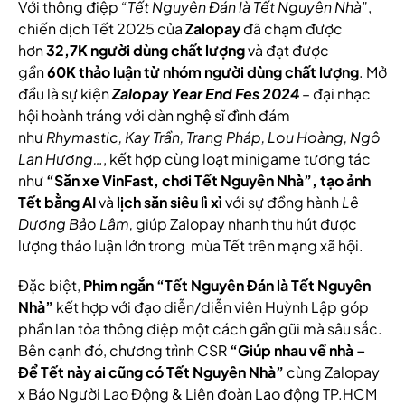
Với thông điệp
“Tết Nguyên Đán là Tết Nguyên Nhà”
,
chiến dịch Tết 2025 của
Zalopay
đã chạm được
hơn
32,7K người dùng chất lượng
và đạt được
gần
60K thảo luận từ nhóm người dùng chất lượng
. Mở
đầu là sự kiện
Zalopay Year End Fes 2024
– đại nhạc
hội hoành tráng với dàn nghệ sĩ đình đám
như
Rhymastic, Kay Trần, Trang Pháp, Lou Hoàng, Ngô
Lan Hương…
, kết hợp cùng loạt minigame tương tác
như
“Săn xe VinFast, chơi Tết Nguyên Nhà”, tạo ảnh
Tết bằng AI
và
lịch săn siêu lì xì
với sự đồng hành
Lê
Dương Bảo Lâm,
giúp Zalopay nhanh thu hút được
lượng thảo luận lớn trong mùa Tết trên mạng xã hội.
Đặc biệt,
Phim ngắn “Tết Nguyên Đán là Tết Nguyên
Nhà”
kết hợp với đạo diễn/diễn viên Huỳnh Lập góp
phần lan tỏa thông điệp một cách gần gũi mà sâu sắc.
Bên cạnh đó, chương trình CSR
“Giúp nhau về nhà –
Để Tết này ai cũng có Tết Nguyên Nhà”
cùng Zalopay
x Báo Người Lao Động & Liên đoàn Lao động TP.HCM