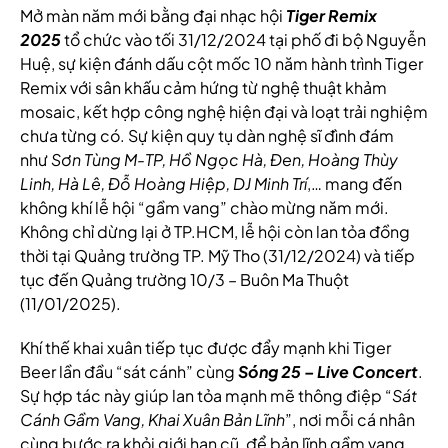
Mở màn năm mới bằng đại nhạc hội
Tiger Remix
2025
tổ chức vào tối 31/12/2024 tại phố đi bộ Nguyễn
Huệ, sự kiện đánh dấu cột mốc 10 năm hành trình Tiger
Remix với sân khấu cảm hứng từ nghệ thuật khảm
mosaic, kết hợp công nghệ hiện đại và loạt trải nghiệm
chưa từng có. Sự kiện quy tụ dàn nghệ sĩ đình đám
như
Sơn Tùng M-TP, Hồ Ngọc Hà, Đen, Hoàng Thùy
Linh, Hà Lê, Đỗ Hoàng Hiệp, DJ Minh Trí
,… mang đến
không khí lễ hội “gầm vang” chào mừng năm mới.
Không chỉ dừng lại ở TP.HCM, lễ hội còn lan tỏa đồng
thời tại Quảng trường TP. Mỹ Tho (31/12/2024) và tiếp
tục đến Quảng trường 10/3 – Buôn Ma Thuột
(11/01/2025).
Khí thế khai xuân tiếp tục được đẩy mạnh khi Tiger
Beer lần đầu “sát cánh” cùng
Sóng 25 – Live Concert
.
Sự hợp tác này giúp lan tỏa mạnh mẽ thông điệp “
Sát
Cánh Gầm Vang, Khai Xuân Bản Lĩnh
”, nơi mỗi cá nhân
cùng bước ra khỏi giới hạn cũ, để bản lĩnh gầm vang,