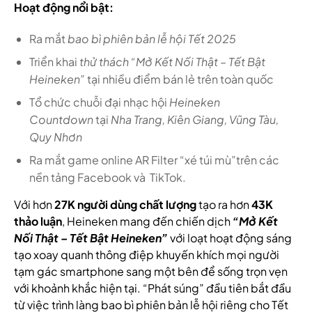
Hoạt động nổi bật:
Ra mắt
bao bì phiên bản lễ hội Tết 2025
Triển khai
thử thách “Mở Kết Nối Thật – Tết Bật
Heineken”
tại nhiều điểm bán lẻ trên toàn quốc
Tổ chức chuỗi đại nhạc hội
Heineken
Countdown
tại
Nha Trang, Kiên Giang, Vũng Tàu,
Quy Nhơn
Ra mắt game online AR Filter “xé túi mù”trên các
nền tảng Facebook và TikTok.
Với hơn
27K người dùng chất lượng
tạo ra hơn
43K
thảo luận
, Heineken mang đến chiến dịch
“Mở Kết
Nối Thật – Tết Bật Heineken”
với loạt hoạt động sáng
tạo xoay quanh thông điệp khuyến khích mọi người
tạm gác smartphone sang một bên để sống trọn vẹn
với khoảnh khắc hiện tại. “Phát súng” đầu tiên bắt đầu
từ việc trình làng bao bì phiên bản lễ hội riêng cho Tết