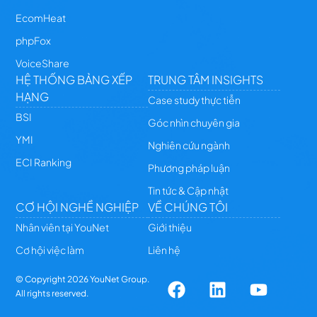
EcomHeat
phpFox
VoiceShare
HỆ THỐNG BẢNG XẾP
TRUNG TÂM INSIGHTS
HẠNG
Case study thực tiễn
BSI
Góc nhìn chuyên gia
YMI
Nghiên cứu ngành
ECI Ranking
Phương pháp luận
Tin tức & Cập nhật
CƠ HỘI NGHỀ NGHIỆP
VỀ CHÚNG TÔI
Nhân viên tại YouNet
Giới thiệu
Cơ hội việc làm
Liên hệ
© Copyright
2026
YouNet Group.
All rights reserved.