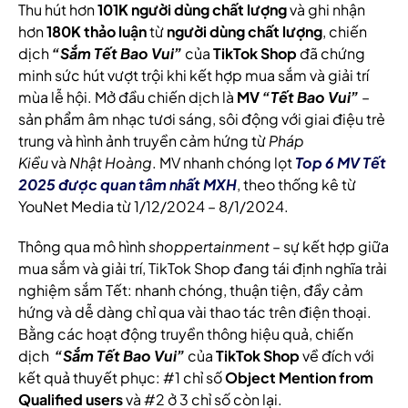
Thu hút hơn
101K người dùng chất lượng
và ghi nhận
hơn
180K thảo luận
từ
người dùng chất lượng
, chiến
dịch
“Sắm Tết Bao Vui”
của
TikTok Shop
đã chứng
minh sức hút vượt trội khi kết hợp mua sắm và giải trí
mùa lễ hội. Mở đầu chiến dịch là
MV
“Tết Bao Vui”
–
sản phẩm âm nhạc tươi sáng, sôi động với giai điệu trẻ
trung và hình ảnh truyền cảm hứng từ
Pháp
Kiều
và
Nhật Hoàng
. MV nhanh chóng lọt
Top 6 MV Tết
2025 được quan tâm nhất MXH
, theo thống kê từ
YouNet Media từ 1/12/2024 – 8/1/2024.
Thông qua mô hình
shoppertainment
– sự kết hợp giữa
mua sắm và giải trí, TikTok Shop đang tái định nghĩa trải
nghiệm sắm Tết: nhanh chóng, thuận tiện, đầy cảm
hứng và dễ dàng chỉ qua vài thao tác trên điện thoại.
Bằng các hoạt động truyền thông hiệu quả, chiến
dịch
“Sắm Tết Bao Vui”
của
TikTok Shop
về đích với
kết quả thuyết phục: #1 chỉ số
Object Mention from
Qualified users
và #2 ở 3 chỉ số còn lại.