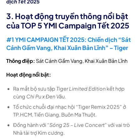
dịch Tết 2025
3. Hoạt động truyền thông nổi bật
của TOP 5 YMI Campaign Tết 2025
#1 YMI CAMPAIGN TẾT 2025: Chiến dịch “Sát
Cánh Gầm Vang, Khai Xuân Bản Lĩnh” – Tiger
Thông điệp:
Sát Cánh Gầm Vang, Khai Xuân Bản Lĩnh
Hoạt động nổi bật:
Ra mắt bộ sưu tập
Tiger Limited Edition
kết hợp
cùng
Chi Pu x Đen Vâu.
Tổ chức chuỗi đại nhạc hội “Tiger Remix 2025” ở
TP.HCM, Tiền Giang, Buôn Ma Thuột.
Đồng hành với
“Sóng 25 – Live Concert”
với vai trò
Nhà tài trợ Kim cương.