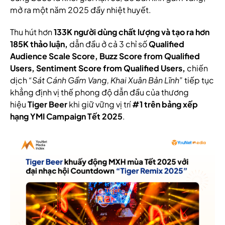
mở ra một năm 2025 đầy nhiệt huyết.
Thu hút hơn
133K người dùng chất lượng và tạo ra hơn
185K thảo luận,
dẫn đầu ở cả 3 chỉ số
Qualified
Audience Scale Score, Buzz Score from Qualified
Users, Sentiment Score from Qualified Users,
chiến
dịch
“Sát Cánh Gầm Vang, Khai Xuân Bản Lĩnh”
tiếp tục
khẳng định vị thế phong độ dẫn đầu của thương
hiệu
Tiger Beer
khi giữ vững vị trí
#1 trên bảng xếp
hạng YMI Campaign Tết 2025
.