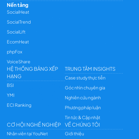
Nền tảng
SocialHeat
SocialTrend
SocialLift
EcomHeat
phpFox
VoiceShare
HỆ THỐNG BẢNG XẾP
TRUNG TÂM INSIGHTS
HẠNG
Case study thực tiễn
BSI
Góc nhìn chuyên gia
YMI
Nghiên cứu ngành
ECI Ranking
Phương pháp luận
Tin tức & Cập nhật
CƠ HỘI NGHỀ NGHIỆP
VỀ CHÚNG TÔI
Nhân viên tại YouNet
Giới thiệu