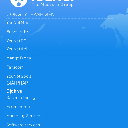
CÔNG TY THÀNH VIÊN
YouNet Media
Buzzmetrics
YouNet ECI
YouNet AM
Mango Digital
Fanscom
YouNet Social
GIẢI PHÁP
Dịch vụ
Social Listening
Ecommerce
Marketing Services
Software services